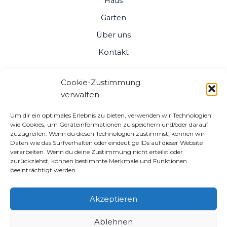
Haus
Garten
Über uns
Kontakt
Cookie-Zustimmung
verwalten
Um dir ein optimales Erlebnis zu bieten, verwenden wir Technologien
wie Cookies, um Geräteinformationen zu speichern und/oder darauf
zuzugreifen. Wenn du diesen Technologien zustimmst, können wir
Daten wie das Surfverhalten oder eindeutige IDs auf dieser Website
verarbeiten. Wenn du deine Zustimmung nicht erteilst oder
zurückziehst, können bestimmte Merkmale und Funktionen
beeinträchtigt werden.
Akzeptieren
Ablehnen