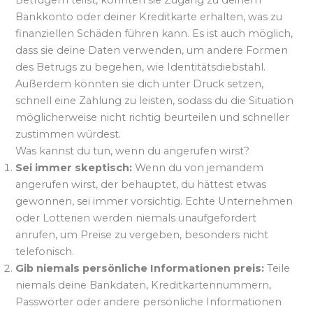
Bankkonto oder deiner Kreditkarte erhalten, was zu
finanziellen Schäden führen kann. Es ist auch möglich,
dass sie deine Daten verwenden, um andere Formen
des Betrugs zu begehen, wie Identitätsdiebstahl.
Außerdem könnten sie dich unter Druck setzen,
schnell eine Zahlung zu leisten, sodass du die Situation
möglicherweise nicht richtig beurteilen und schneller
zustimmen würdest.
Was kannst du tun, wenn du angerufen wirst?
Sei immer skeptisch:
Wenn du von jemandem
angerufen wirst, der behauptet, du hättest etwas
gewonnen, sei immer vorsichtig. Echte Unternehmen
oder Lotterien werden niemals unaufgefordert
anrufen, um Preise zu vergeben, besonders nicht
telefonisch.
Gib niemals persönliche Informationen preis:
Teile
niemals deine Bankdaten, Kreditkartennummern,
Passwörter oder andere persönliche Informationen